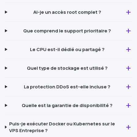
add
Ai-je un accès root complet ?
add
Que comprend le support prioritaire ?
add
Le CPU est-il dédié ou partagé ?
add
Quel type de stockage est utilisé ?
add
La protection
DDoS
est-elle incluse ?
add
Quelle est la garantie de disponibilité ?
Puis-je exécuter
Docker
ou Kubernetes sur le
add
VPS Entreprise ?