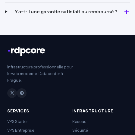
add
Y a-t-il une garantie satisfait ou remboursé ?
Infrastructure professionnelle pour
le web moderne. Datacenter à
Prague.
SERVICES
INFRASTRUCTURE
VPS
Starter
Réseau
VPS Entreprise
Sécurité