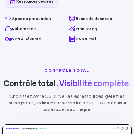
lock
Ressources dédiées
code
database
Apps de production
Base
s de données
cloud
monitoring
Kubernetes
Monitoring
vpn_key
dns
VPN & Sécurité
DNS
& Mail
CONTRÔLE TOTAL
Contrôle total.
Visibilité complète.
Choisissez votre OS, surveillez les ressources, gérez les
sauvegardes, redimensionnez votre offre — tout depuis un
tableau de bord unique.