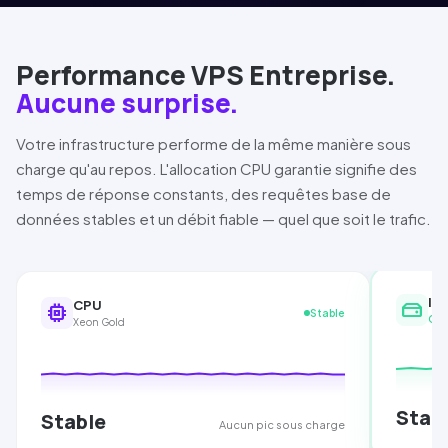
Performance VPS Entreprise.
Aucune surprise.
Votre infrastructure performe de la même manière sous
charge qu'au repos. L'allocation CPU garantie signifie des
temps de réponse constants, des requêtes base de
données stables et un débit fiable — quel que soit le trafic.
I/
hard_drive
CPU
memory
Stable
Ge
Xeon Gold
Stab
Stable
Aucun pic sous charge