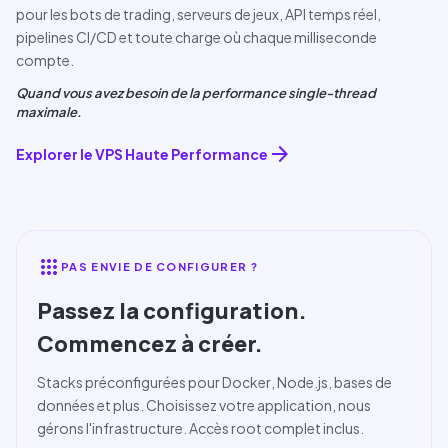
pour les bots de trading, serveurs de jeux,
API
temps réel,
pipelines
CI/CD
et toute charge où chaque milliseconde
compte.
Quand vous avez besoin de la performance single-thread
maximale.
arrow_forward
Explorer le VPS Haute Performance
apps
PAS ENVIE DE CONFIGURER ?
Passez la configuration.
Commencez à créer.
Stacks préconfigurées pour
Docker
, Node.js, bases de
données et plus. Choisissez votre application, nous
gérons l'infrastructure. Accès root complet inclus.