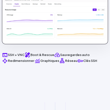
terminal
healing
backup
SSH
+
VNC
Boot & Rescue
Sauvegardes auto
open_with
monitoring
lan
key
Redimensionner
Graphiques
Réseau
Clés
SSH