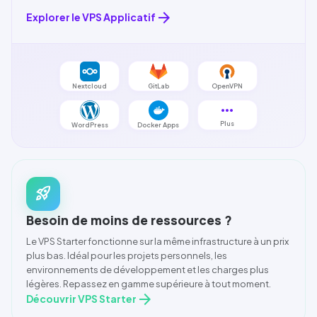
arrow_forward
Explorer le VPS Applicatif
Nextcloud
GitLab
OpenVPN
more_horiz
Plus
WordPress
Docker Apps
rocket_launch
Besoin de moins de ressources ?
Le VPS Starter fonctionne sur la même infrastructure à un prix
plus bas. Idéal pour les projets personnels, les
environnements de développement et les charges plus
légères. Repassez en gamme supérieure à tout moment.
arrow_forward
Découvrir VPS Starter