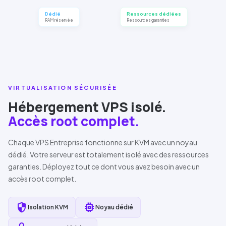
Dédié
Ressources dédiées
RAM réservée
Ressources garanties
VIRTUALISATION SÉCURISÉE
Hébergement VPS isolé.
Accès root complet.
Chaque VPS Entreprise fonctionne sur
KVM
avec un noyau
dédié. Votre serveur est totalement isolé avec des ressources
garanties. Déployez tout ce dont vous avez besoin avec un
accès root complet.
security
memory
Isolation
KVM
Noyau dédié