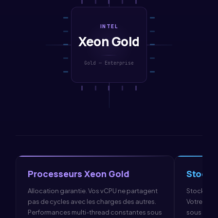
INTEL
Xeon Gold
Gold — Enterprise
Pro
cesseurs
Xeon Gold
Stock
Allocation garantie. Vos
vCPU
ne partagent
Stockage 
pas de cycles avec les charges des autres.
Votre base
Performances multi-thread constantes sous
sous char