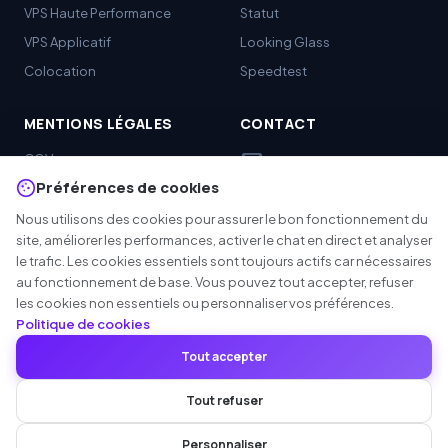
VPS Haute Performance
Statut
VPS Applicatif
Looking Glass
Colocation
Speedtest
MENTIONS LÉGALES
CONTACT
mail
CGV
support@rdpcore.com
Préférences de cookies
Politique de confidentialité
report
abuse@rdpcore.com
Utilisation acceptable
Nous utilisons des cookies pour assurer le bon fonctionnement du
confirmation_number
Espace client
site, améliorer les performances, activer le chat en direct et analyser
Politique de remboursement
chat
le trafic. Les cookies essentiels sont toujours actifs car nécessaires
Chat en direct
SLA
au fonctionnement de base. Vous pouvez tout accepter, refuser
les cookies non essentiels ou personnaliser vos préférences.
Politique d'abus
Politique de cookies
Paramètres des cookies
Tout accepter
© 2025
RDPCORE DC LTD
. Tous droits réservés.
Tout refuser
Enregistrée en Angleterre & au Pays de Galles · N° 16328522 ·
Infrastructure à Prague, CZ
Personnaliser