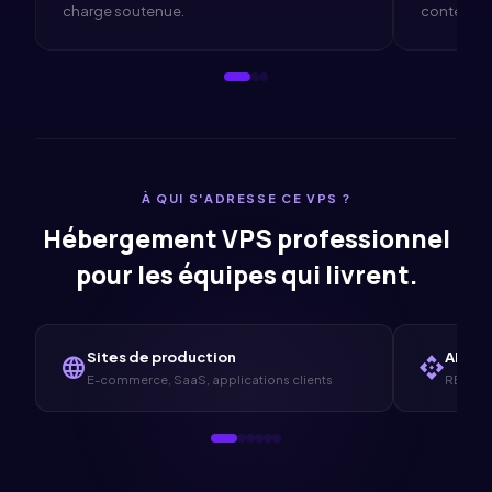
charge soutenue.
contention
À QUI S'ADRESSE CE VPS ?
Hébergement VPS professionnel
pour les équipes qui livrent.
Sites de production
API
& 
language
api
E-commerce, SaaS, applications clients
REST, G