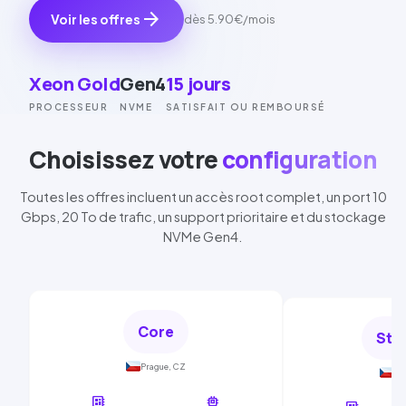
arrow_forward
Voir les offres
dès
5.90€
/mois
Xeon Gold
Gen4
15 jours
PROCESSEUR
NVME
SATISFAIT OU REMBOURSÉ
Choisissez votre
configuration
Toutes les offres incluent un accès root complet, un port
10
Gbps
, 20 To de trafic, un support prioritaire et du stockage
NVMe
Gen4
.
Core
Sta
Prague, CZ
Pr
developer_board
memory