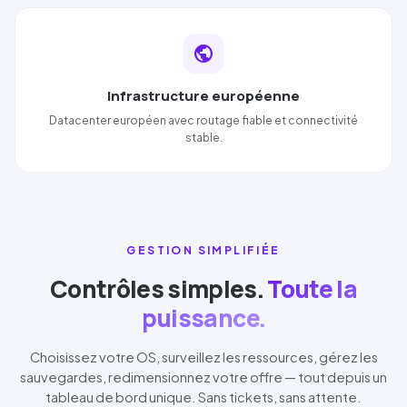
public
Infrastructure européenne
Datacenter européen avec routage fiable et connectivité
stable.
GESTION SIMPLIFIÉE
Contrôles simples.
Toute la
puissance.
Choisissez votre OS, surveillez les ressources, gérez les
sauvegardes, redimensionnez votre offre — tout depuis un
tableau de bord unique. Sans tickets, sans attente.