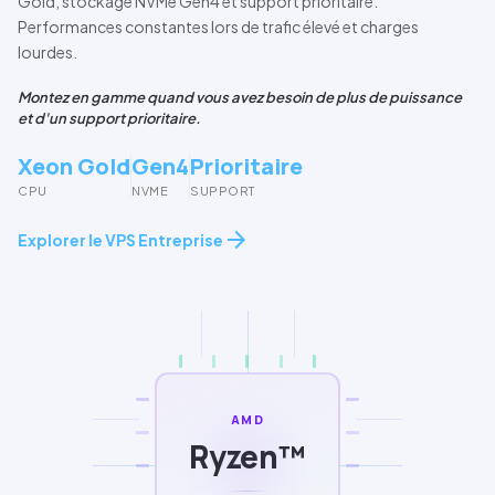
Gold
, stockage
NVMe
Gen4
et support prioritaire.
Performances constantes lors de trafic élevé et charges
lourdes.
Montez en gamme quand vous avez besoin de plus de puissance
et d'un support prioritaire.
Xeon Gold
Gen4
Prioritaire
CPU
NVME
SUPPORT
arrow_forward
Explorer le VPS Entreprise
AMD
Ryzen™