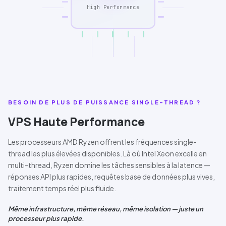
High Performance
BESOIN DE PLUS DE PUISSANCE SINGLE-THREAD ?
VPS Haute Performance
Les processeurs
AMD Ryzen
offrent les fréquences single-
thread les plus élevées disponibles. Là où
Intel Xeon
excelle en
multi-thread, Ryzen domine les tâches sensibles à la latence —
réponses
API
plus rapides, requêtes base de données plus vives,
traitement temps réel plus fluide.
Même infrastructure, même réseau, même isolation — juste un
processeur plus rapide.