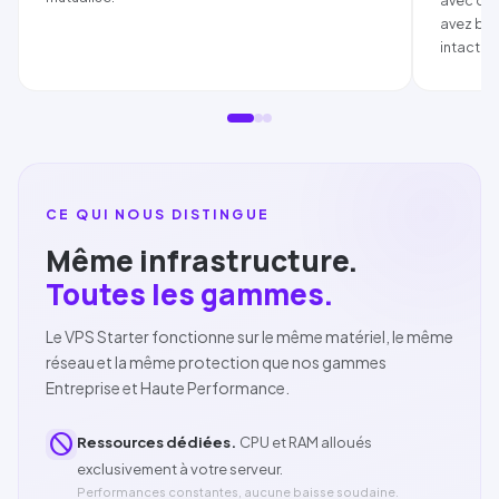
avec ce 
avez bes
intactes
CE QUI NOUS DISTINGUE
Même infrastructure.
Toutes les gammes.
Le VPS
Starter
fonctionne sur le même matériel, le même
réseau et la même protection que nos gammes
Entreprise et Haute Performance.
block
Ressources dédiées.
CPU et RAM alloués
exclusivement à votre serveur.
Performances constantes, aucune baisse soudaine.