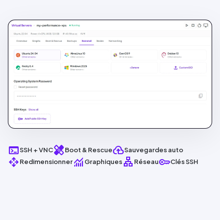
terminal
healing
backup
SSH
+
VNC
Boot & Rescue
Sauvegardes auto
open_with
monitoring
lan
key
Redimensionner
Graphiques
Réseau
Clés
SSH