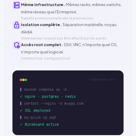
dns
Même infrastructure.
Mêmes racks, mêmes switchs,
même réseau que l'Entreprise.
Fiabilité professionnelle dès le premier jour.
lock
Isolation complète.
Séparation matérielle, noyau
dédié.
Votre serveur ne peut pas être affecté par les autres.
admin_panel_settings
Accès root complet.
SSH
,
VNC
, n'importe quel OS,
n'importe quel logiciel.
Installez tout, configurez tout.
root@starter-vps:~
$
docker compose up -d
✓ nginx · postgres · redis
$
certbot --nginx -d myapp.com
✓ SSL deployed
$
wg-quick up wg0
✓ WireGuard active