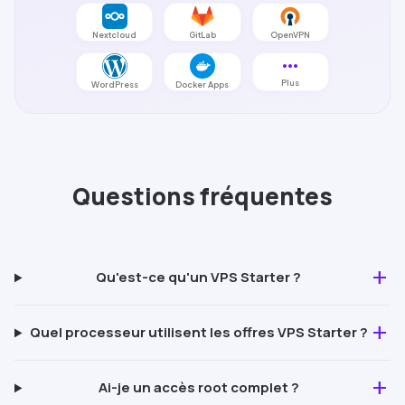
Nextcloud
GitLab
OpenVPN
more_horiz
Plus
WordPress
Docker Apps
Questions fréquentes
add
Qu'est-ce qu'un VPS
Starter
?
add
Quel processeur utilisent les offres VPS
Starter
?
add
Ai-je un accès root complet ?