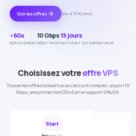
arrow_forward
Voir les offres
dès
4.90€
/mois
<60s
10 Gbps
15 jours
DÉPLOIEMENT
DÉBIT PORT
SATISFAIT OU REMBOURSÉ
Choisissez votre
offre VPS
Toutes les offres incluent un accès root complet, un port
10
Gbps
, une protection
DDoS
et un support 24h/24.
Start
L
Prague, CZ