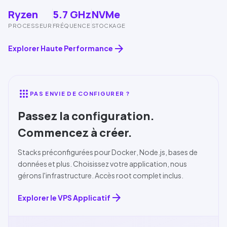
Ryzen
5.7 GHz
NVMe
PROCESSEUR
FRÉQUENCE
STOCKAGE
arrow_forward
Explorer Haute Performance
apps
PAS ENVIE DE CONFIGURER ?
Passez la configuration.
Commencez à créer.
Stacks préconfigurées pour
Docker
, Node.js, bases de
données et plus. Choisissez votre application, nous
gérons l'infrastructure. Accès root complet inclus.
arrow_forward
Explorer le VPS Applicatif