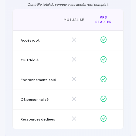
Contrôle total du serveur avec accès root complet.
VPS
MUTUALISÉ
STARTER
close
check_circle
Accès root
close
check_circle
CPU dédié
close
check_circle
Environnement isolé
close
check_circle
OS personnalisé
close
check_circle
Ressources dédiées