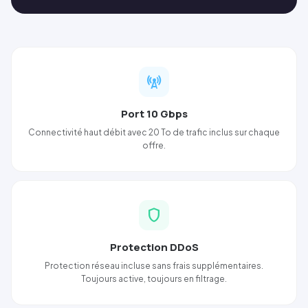
cell_tower
Port
10 Gbps
Connectivité haut débit avec 20 To de trafic inclus sur chaque
offre.
shield
Pro
tection
DDoS
Pro
tection réseau incluse sans frais supplémentaires.
Toujours active, toujours en filtrage.