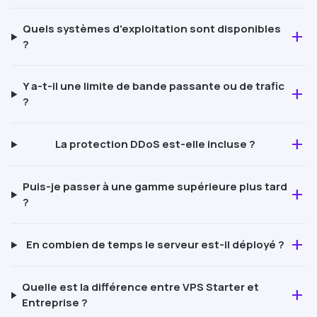
Quels systèmes d'exploitation sont disponibles
add
?
Y a-t-il une limite de bande passante ou de trafic
add
?
add
La protection
DDoS
est-elle incluse ?
Puis-je passer à une gamme supérieure plus tard
add
?
add
En combien de temps le serveur est-il déployé ?
Quelle est la différence entre VPS
Starter
et
add
Entreprise ?