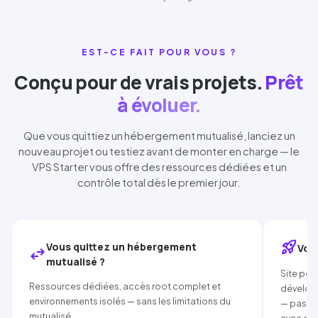
EST-CE FAIT POUR VOUS ?
Conçu pour de vrais projets.
Prêt
à évoluer.
Que vous quittiez un hébergement mutualisé, lanciez un
nouveau projet ou testiez avant de monter en charge — le
VPS
Starter
vous offre des ressources dédiées et un
contrôle total dès le premier jour.
rocket_launch
Vous quittez un hébergement
Vous
swap_horiz
mutualisé ?
Site per
Ressources dédiées, accès root complet et
dévelop
environnements isolés — sans les limitations du
— pas b
mutualisé.