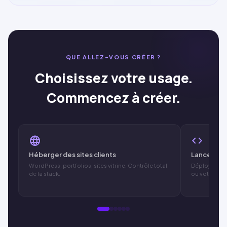
QUE ALLEZ-VOUS CRÉER ?
Choisissez votre usage.
Commencez à créer.
language
code
Héberger des sites clients
Lancer vot
WordPress
, portfolios, sites vitrine. Contrôle total
Déployez d
de la stack.
ou votre MVP