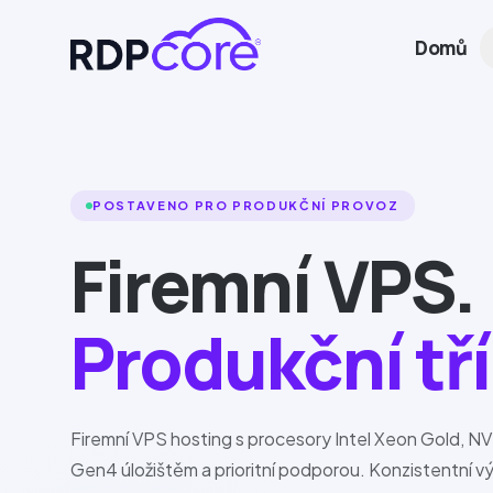
Domů
POSTAVENO PRO PRODUKČNÍ PROVOZ
Firemní VPS.
Pro
dukční tř
Firemní VPS hosting s procesory
Intel Xeon Gold
,
NV
Gen4
úložištěm a prioritní podporou. Konzistentní vý