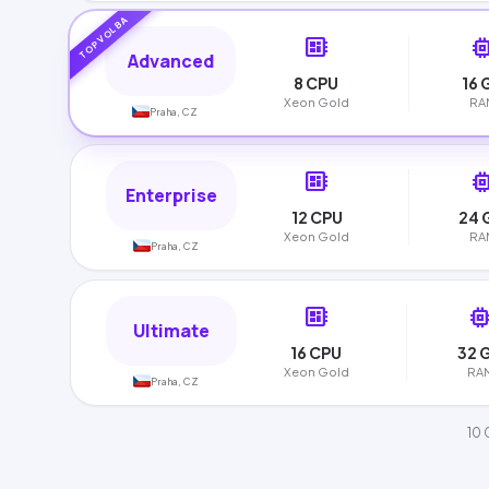
TOP VOLBA
developer_board
memo
Advanced
8 CPU
16 
Xeon Gold
RA
Praha, CZ
developer_board
memo
Enterprise
12 CPU
24 
Xeon Gold
RA
Praha, CZ
developer_board
memor
Ultimate
16 CPU
32 
Xeon Gold
RA
Praha, CZ
10