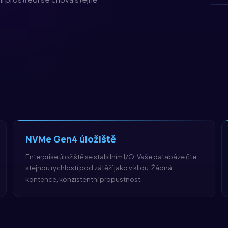
NVMe
Gen4
úložiště
Enterprise
úložiště se stabilním
I/O
. Vaše databáze čte
stejnou rychlostí pod zátěží jako v klidu. Žádná
kontence, konzistentní propustnost.