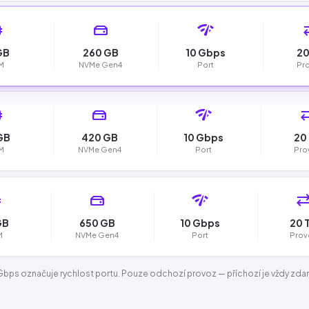
ry
hard_drive
network_check
syn
GB
260 GB
10 Gbps
20
M
NVMe Gen4
Port
Pr
ry
hard_drive
network_check
sync
GB
420 GB
10 Gbps
20
M
NVMe Gen4
Port
Pro
y
hard_drive
network_check
sync_a
GB
650 GB
10 Gbps
20 
M
NVMe Gen4
Port
Prov
 Gbps
označuje rychlost portu. Pouze odchozí provoz — příchozí je vždy zda