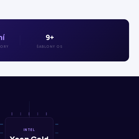
ní
9+
PORY
ŠABLONY OS
INTEL