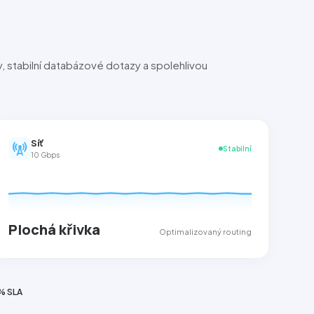
, stabilní databázové dotazy a spolehlivou
Síť
cell_tower
Stabilní
10 Gbps
Plochá křivka
Optimalizovaný routing
% SLA