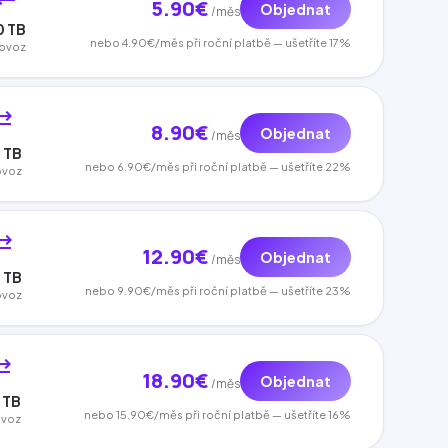
5.90€
Objednat
/měs
0 TB
nebo 4.90€/měs při roční platbě — ušetříte 17%
ovoz
c_alt
8.90€
Objednat
/měs
 TB
nebo 6.90€/měs při roční platbě — ušetříte 22%
ovoz
c_alt
12.90€
Objednat
/měs
 TB
nebo 9.90€/měs při roční platbě — ušetříte 23%
ovoz
c_alt
18.90€
Objednat
/měs
 TB
nebo 15.90€/měs při roční platbě — ušetříte 16%
ovoz