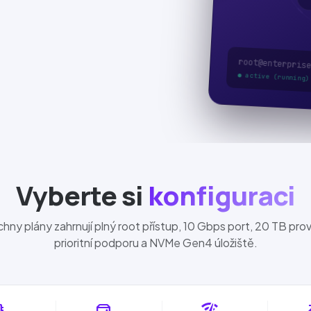
root@enterprise
● active (running)
Vyberte si
konfiguraci
hny plány zahrnují plný root přístup,
10 Gbps
port,
20 TB
prov
prioritní podporu a
NVMe
Gen4
úložiště.
ory
hard_drive
network_check
s