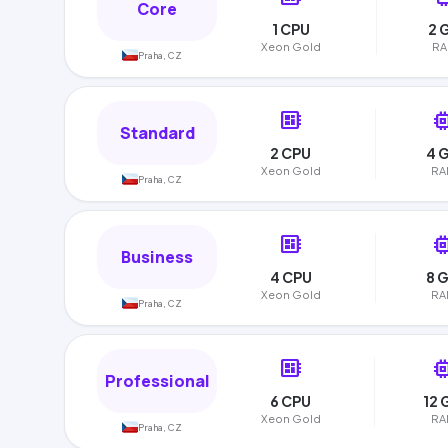
Core
1 CPU
2 
Xeon Gold
R
Praha, CZ
developer_board
memo
Standard
2 CPU
4 
Xeon Gold
RA
Praha, CZ
developer_board
memo
Business
4 CPU
8 
Xeon Gold
RA
Praha, CZ
developer_board
memo
Professional
6 CPU
12 
Xeon Gold
RA
Praha, CZ