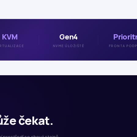
KVM
Gen4
Priorit
IRTUALIZACE
NVME ÚLOŽIŠTĚ
FRONTA POD
ůže čekat.
ní prostředí se chová stejně