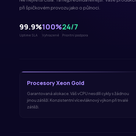
při špičkovém provozu jako o půlnoci.
99.9%
100%
24/7
Uptime SLA
Vyhrazené
Prioritní podpora
Pro
cesory
Xeon Gold
Garantovaná alokace. Váš
vCPU
nesdílí cykly s žádnou
jinou zátěží. Konzistentní vícevláknový výkon při trvalé
zátěži.