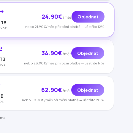
c_alt
24.90€
Objednat
/měs
 TB
nebo 21.90€/měs při roční platbě — ušetříte 12%
ovoz
_alt
34.90€
Objednat
/měs
 TB
nebo 28.90€/měs při roční platbě — ušetříte 17%
voz
lt
62.90€
Objednat
/měs
TB
nebo 50.30€/měs při roční platbě — ušetříte 20%
oz
rma.