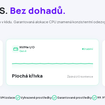
S.
Bez dohadů.
ko v klidu. Garantovaná alokace CPU znamená konzistentní odezvy
NVMe I/O
hard_drive
Stabilní
Gen4
Plochá křivka
Žádná I/O kontence
check_circle
check_circle
check_circle
VM izolace
Vyhrazené prostředky
Garantované prostředky
99.9