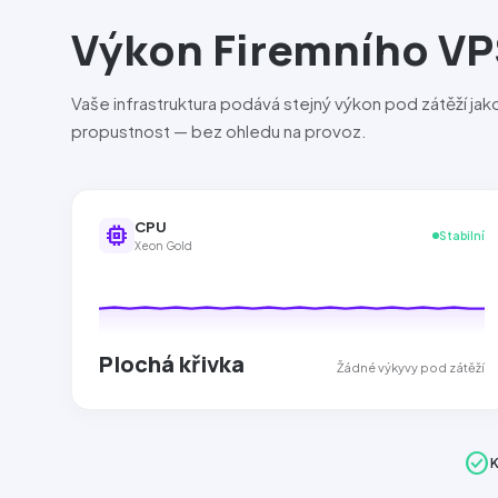
Výkon Firemního VP
Vaše infrastruktura podává stejný výkon pod zátěží ja
propustnost — bez ohledu na provoz.
CPU
memory
Stabilní
Xeon Gold
Plochá křivka
Žádné výkyvy pod zátěží
check_circle
K