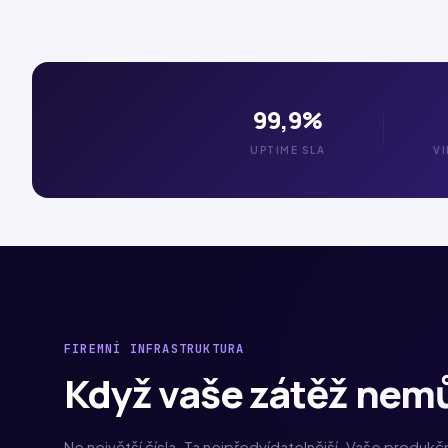
99,9%
UPTIME SLA
V
FIREMNÍ INFRASTRUKTURA
Když vaše zátěž nem
Ne největší čísla. Ta nejpředvídatelnější. Vaše produkč