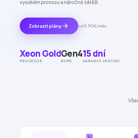
vysokém provozu a náročné zátěži.
arrow_forward
Zobrazit plány
od
5.90€
/měs
Xeon Gold
Gen4
15 dní
PROCESOR
NVME
GARANCE VRÁCENÍ
Všec
developer_board
mem