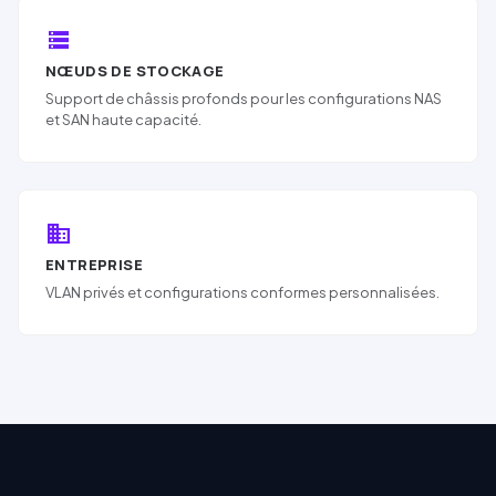
storage
NŒUDS DE STOCKAGE
Support de châssis profonds pour les configurations NAS
et SAN haute capacité.
business
ENTREPRISE
VLAN
privés et configurations conformes personnalisées.