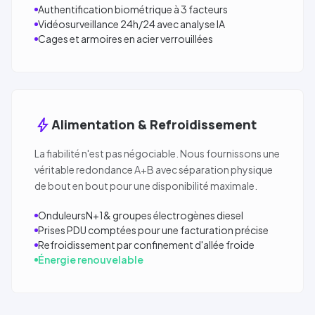
Authentification biométrique à 3 facteurs
Vidéosurveillance 24h/24 avec analyse IA
Cages et armoires en acier verrouillées
bolt
Alimentation & Refroidissement
La fiabilité n'est pas négociable. Nous fournissons une
véritable redondance A+B avec séparation physique
de bout en bout pour une disponibilité maximale.
Onduleurs
N+1
& groupes électrogènes diesel
Prises PDU comptées pour une facturation précise
Refroidissement par confinement d'allée froide
Énergie renouvelable