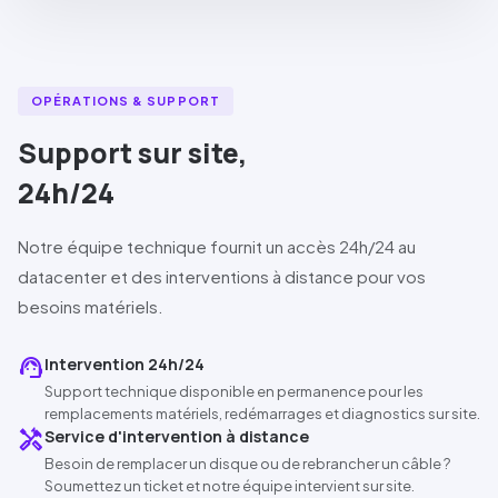
OPÉRATIONS & SUPPORT
Support sur site,
24h/24
Notre équipe technique fournit un accès 24h/24 au
datacenter et des interventions à distance pour vos
besoins matériels.
support_agent
Intervention 24h/24
Support technique disponible en permanence pour les
remplacements matériels, redémarrages et diagnostics sur site.
handyman
Service d'intervention à distance
Besoin de remplacer un disque ou de rebrancher un câble ?
Soumettez un ticket et notre équipe intervient sur site.