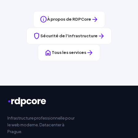
info
arrow_forward
À propos de
RDPCore
shield
arrow_forward
Sécurité de l'infrastructure
home
arrow_forward
Tous les services
Infrastructure professionnelle pour
le web moderne. Datacenter à
Prague.