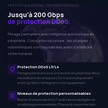
PROTECTION RÉSEAU · MITIGATION DDOS
Jusqu'à
200 Gbps
de protection
DDoS
.
Filtrage permanent avec mitigation automatique en
périphérie. Colocation sécurisée : les attaques
volumétriques sont neutralisées avant d'atteindre
votre matériel.
Pro
tection
DDoS
L3/L4
shield
Filtrage permanent avec protection en périphérie. Nous
neutralisons les attaques
L3/L4
automatiquement
avant qu'elles n'atteignent votre équipement.
Niveaux de protection personnalisables
tune
Besoin d'une protection L7 avancée ou de règles de
scrubbing personnalisées ? Passez à une protection