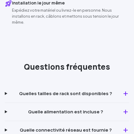
rocket_launch
Installation le jour même
Expédiez votre matériel ou livrez-le en personne. Nous
installons en rack, câblons et mettons sous tension le jour
même.
Questions fréquentes
add
Quelles tailles de rack sont disponibles ?
add
Quelle alimentation est incluse ?
add
Quelle connectivité réseau est fournie ?