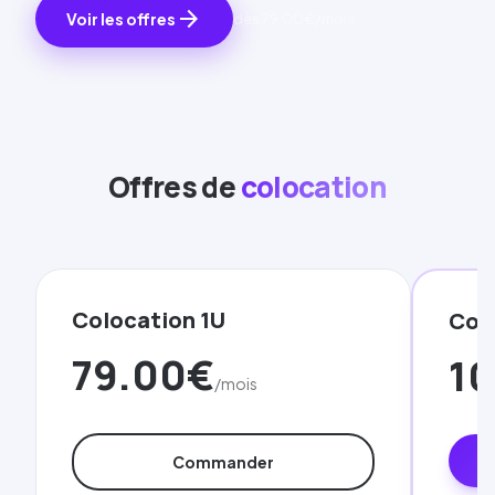
arrow_forward
Voir les offres
dès
79.00€
/mois
Offres de
colocation
Colocation 1U
Col
79.00€
1
/mois
Commander