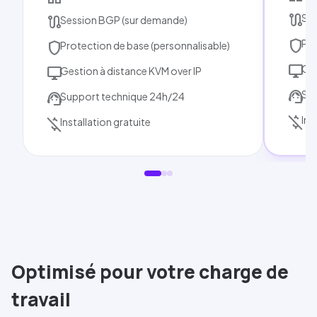
route
Se
route
Session
BGP
(sur demande)
shield
Pr
shield
Pro
tection de base (personnalisable)
desktop_windows
Ges
desktop_windows
Gestion à distance
KVM
over IP
support_agent
Sup
support_agent
Support technique 24h/24
money_off
Ins
money_off
Installation gratuite
Optimisé pour votre charge de
travail