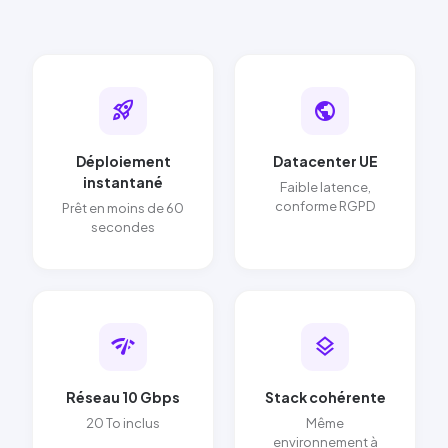
rocket_launch
public
Déploiement
Datacenter UE
instantané
Faible latence,
conforme RGPD
Prêt en moins de 60
secondes
network_check
layers
Réseau 10 Gbps
Stack cohérente
20 To inclus
Même
environnement à