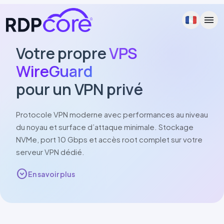
menu
Votre propre
VPS
WireGuard
pour un VPN privé
Pro
tocole VPN moderne avec performances au niveau
du noyau et surface d’attaque minimale. Stockage
NVMe
, port
10 Gbps
et accès root complet sur votre
serveur VPN dédié.
expand_circle_down
En savoir plus