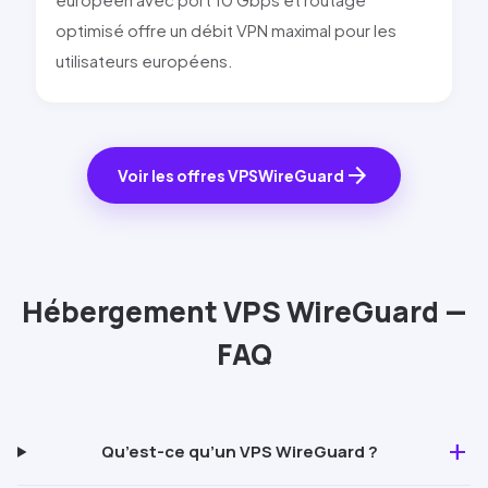
optimisé offre un débit VPN maximal pour les
utilisateurs européens.
arrow_forward
Voir les offres VPS
WireGuard
Hébergement VPS
WireGuard
—
FAQ
add
Qu’est-ce qu’un VPS
WireGuard
?