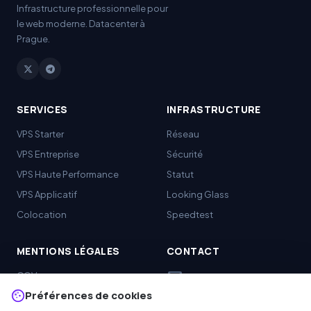
Infrastructure professionnelle pour
le web moderne. Datacenter à
Prague.
SERVICES
INFRASTRUCTURE
VPS
Starter
Réseau
VPS Entreprise
Sécurité
VPS Haute Performance
Statut
VPS Applicatif
Looking Glass
Colocation
Speedtest
MENTIONS LÉGALES
CONTACT
mail
CGV
support@rdpcore.com
Préférences de cookies
Politique de confidentialité
report
abuse@rdpcore.com