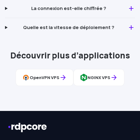
add
La connexion est-elle chiffrée ?
add
Quelle est la vitesse de déploiement ?
Découvrir plus d’applications
arrow_forward
arrow_forward
OpenVPN
VPS
NGINX
VPS