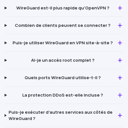
add
WireGuard
est-il plus rapide qu’
OpenVPN
?
add
Combien de clients peuvent se connecter ?
add
Puis-je utiliser
WireGuard
en VPN site-à-site ?
add
Ai-je un accès root complet ?
add
Quels ports
WireGuard
utilise-t-il ?
add
La protection
DDoS
est-elle incluse ?
Puis-je exécuter d’autres services aux côtés de
add
WireGuard
?