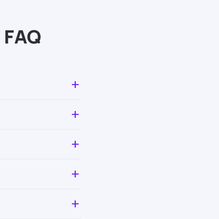
 FAQ
add
add
add
add
add