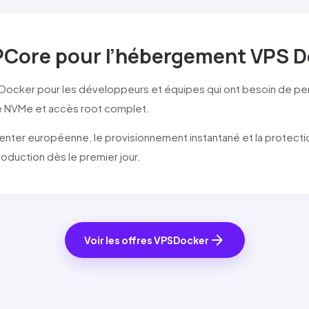
PCore pour l’hébergement VPS D
Docker pour les développeurs et équipes qui ont besoin de pe
e NVMe et accès root complet.
enter européenne, le provisionnement instantané et la protec
oduction dès le premier jour.
arrow_forward
Voir les offres VPS
Docker