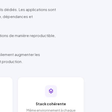
ls dédiés. Les applications sont
de, dépendances et
tions de manière reproductible,
cilement augmenter les
t production.
layers
Stack cohérente
Même environnement à chaque