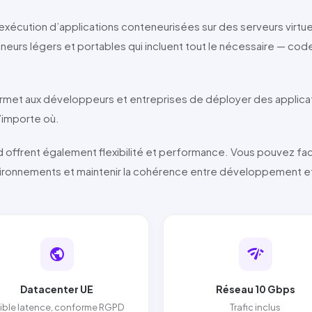
exécution d’applications conteneurisées sur des serveurs virtue
urs légers et portables qui incluent tout le nécessaire — co
rmet aux développeurs et entreprises de déployer des applica
’importe où.
 offrent également flexibilité et performance. Vous pouvez fa
vironnements et maintenir la cohérence entre développement e
public
network_check
Datacenter UE
Réseau 10 Gbps
ible latence, conforme RGPD
Trafic inclus