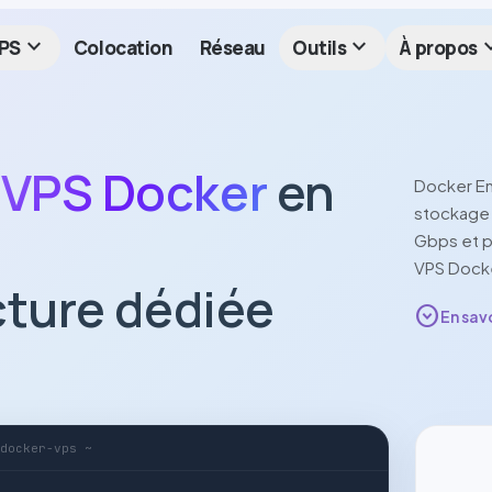
expand_more
expand_more
expan
PS
Colocation
Réseau
Outils
À propos
t
VPS
Docker
en
Docker
En
stockag
Gbps
et p
VPS
Dock
cture dédiée
expand_circle_down
En savo
docker-vps ~