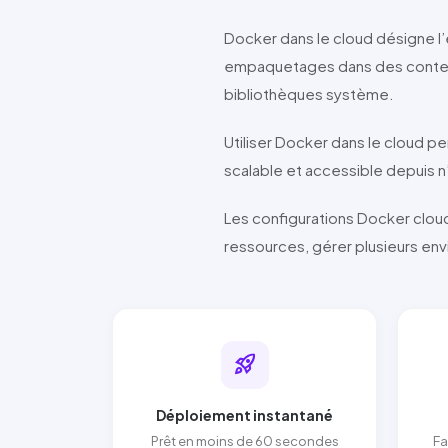
Docker
dans le cloud désigne l’
empaquetages dans des contene
bibliothèques système.
Utiliser
Docker
dans le cloud pe
scalable et accessible depuis n
Les configurations
Docker
cloud
ressources, gérer plusieurs en
rocket_launch
Déploiement instantané
Prêt en moins de 60 secondes
Fa