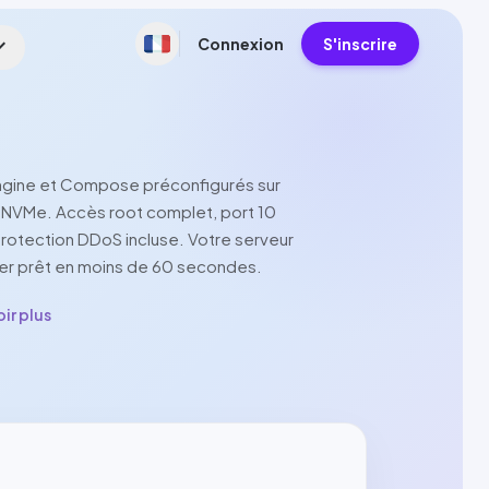
d_more
Connexion
S'inscrire
gine et Compose préconfigurés sur
e
NVMe
. Accès root complet, port
10
rotection
DDoS
incluse. Votre serveur
er
prêt en moins de 60 secondes.
ir plus