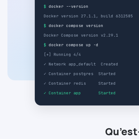
$
docker --version
Docker version 27.1.1, build 6312585
$
docker compose version
Docker Compose version v2.29.1
$
docker compose up -d
[+] Running 4/4
✓ Network app_default Created
✓ Container postgres Started
✓ Container redis Started
✓ Container app Started
Qu’est