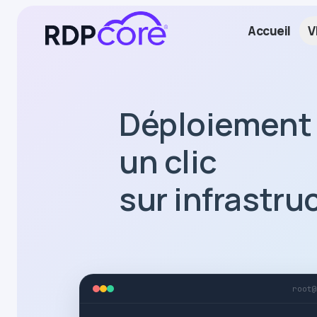
Accueil
V
Déploiemen
un clic
sur infrastru
root@