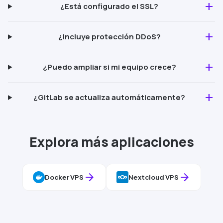
add
¿Está configurado el
SSL
?
add
¿Incluye protección
DDoS
?
add
¿Puedo ampliar si mi equipo crece?
add
¿
GitLab
se actualiza automáticamente?
Explora más aplicaciones
arrow_forward
arrow_forward
Docker
VPS
Nextcloud
VPS