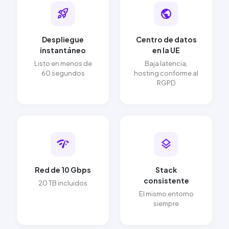
rocket_launch
public
Despliegue
Centro de datos
instantáneo
en la UE
Listo en menos de
Baja latencia,
60 segundos
hosting conforme al
RGPD
network_check
layers
Red de 10 Gbps
Stack
consistente
20 TB incluidos
El mismo entorno
siempre