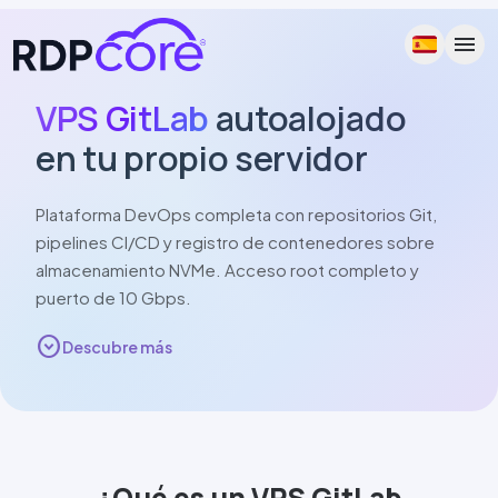
menu
VPS
GitLab
autoalojado
en tu propio servidor
Plataforma DevOps completa con repositorios Git,
pipelines
CI/CD
y registro de contenedores sobre
almacenamiento
NVMe
. Acceso root completo y
puerto de
10 Gbps
.
expand_circle_down
Descubre más
¿Qué es un VPS
GitLab