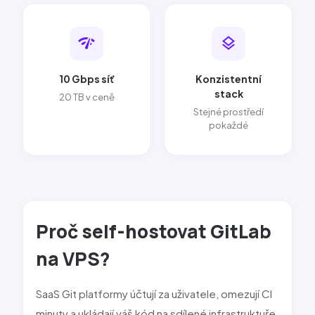
network_check
layers
10 Gbps síť
Konzistentní
stack
20 TB v ceně
Stejné prostředí
pokaždé
Pro
č self-hostovat
GitLab
na VPS?
SaaS Git platformy účtují za uživatele, omezují CI
minuty a ukládají váš kód na sdílené infrastruktuře.