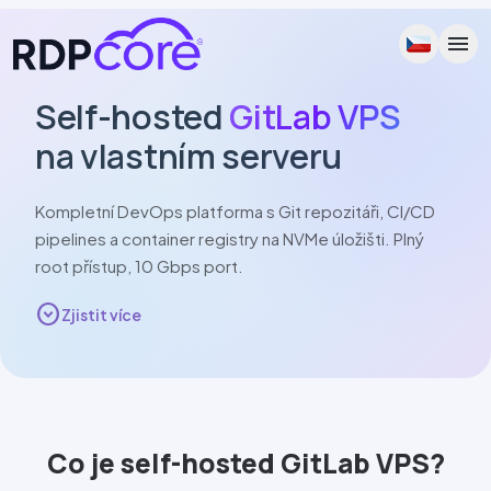
menu
Self-hosted
GitLab
VPS
na vlastním serveru
Kompletní DevOps platforma s Git repozitáři,
CI/CD
pipelines a container registry na
NVMe
úložišti. Plný
root přístup,
10 Gbps
port.
expand_circle_down
Zjistit více
Co je self-hosted
GitLab
VPS?