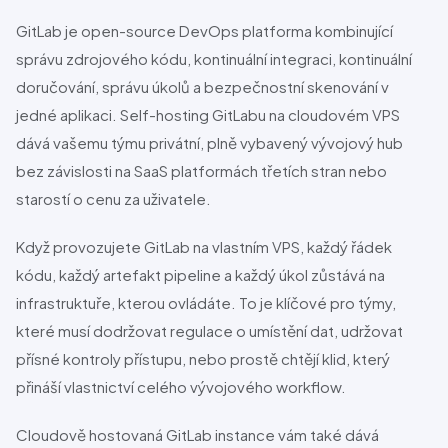
GitLab
je open-source DevOps platforma kombinující
správu zdrojového kódu, kontinuální integraci, kontinuální
doručování, správu úkolů a bezpečnostní skenování v
jedné aplikaci. Self-hosting
GitLab
u na cloudovém VPS
dává vašemu týmu privátní, plně vybavený vývojový hub
bez závislosti na SaaS platformách třetích stran nebo
starostí o cenu za uživatele.
Když provozujete
GitLab
na vlastním VPS, každý řádek
kódu, každý artefakt pipeline a každý úkol zůstává na
infrastruktuře, kterou ovládáte. To je klíčové pro týmy,
které musí dodržovat regulace o umístění dat, udržovat
přísné kontroly přístupu, nebo prostě chtějí klid, který
přináší vlastnictví celého vývojového workflow.
Cloudově hostovaná
GitLab
instance vám také dává