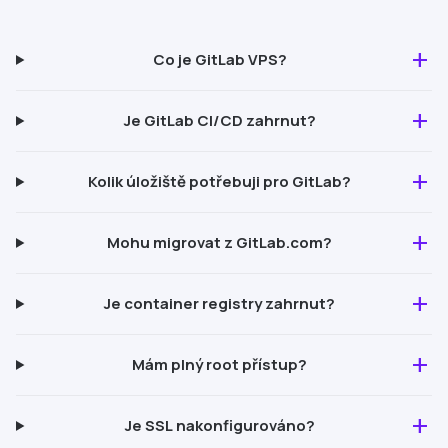
add
Co je
GitLab
VPS?
add
Je
GitLab
CI/CD
zahrnut?
add
Kolik úložiště potřebuji pro
GitLab
?
add
Mohu migrovat z
GitLab
.com?
add
Je container registry zahrnut?
add
Mám plný root přístup?
add
Je
SSL
nakonfigurováno?