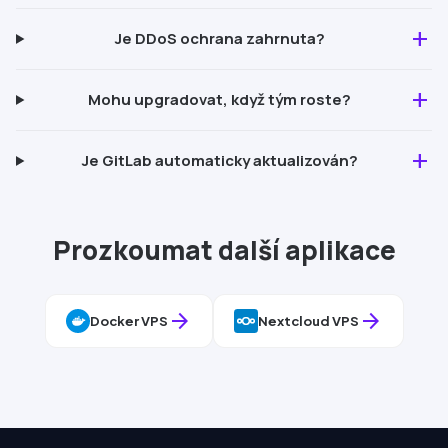
add
Je
DDoS
ochrana zahrnuta?
add
Mohu upgradovat, když tým roste?
add
Je
GitLab
automaticky aktualizován?
Pro
zkoumat další aplikace
arrow_forward
arrow_forward
Docker
VPS
Nextcloud
VPS