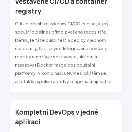
Vestavěné CI/CD a container
registry
GitLab obsahuje výkonný CI/CD engine, který
spouští pipelines přímo z vašeho repozitáře.
Definujte fáze build, test a deploy v jednom
souboru .gitlab-ci.yml. Integrované container
registry umožňuje sestavovat, ukládat a
nasazovat Docker image bez opuštění
platformy. V kombinaci s NVMe úložištěm se
artefakty pipeline a vrstvy image načítají rychle.
Kompletní DevOps v jedné
aplikaci