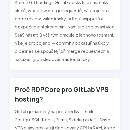
Kromě Git hostingu GitLab poskytuje nástěnky
úkolů, workflow merge requestů, nástroje pro
code review, wiki stránky, sdílení snippetů a
bezpečnostní skenování. Namísto spojování více
SaaS nástrojů váš tým pracuje z jednoho rozhraní.
Vše je propojeno — commity odkazují na úkoly,
pipelines se spouštějí při merge requestech a
nasazení jsou sledována automaticky.
Proč RDPCore pro GitLab VPS
hosting?
GitLab je náročný na prostředky — sdílí
PostgreSQL, Redis, Puma, Sidekiq a další. Naše
VPS plány poskytují dedikovaný CPU a RAM, které