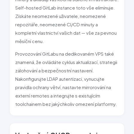
Self-hosted
GitLab
instance toto vše eliminuje.
Získáte neomezené uživatele, neomezené
repozitáře, neomezené
CI/CD
minuty a
kompletní vlastnictví vašich dat — vše za pevnou
měsíční cenu.
Pro
vozování
GitLab
u na dedikovaném VPS také
znamená, že ovládáte cyklus aktualizací, strategii
zálohování a bezpečnostní nastavení.
Nakonfigurujte LDAP autentizaci, vynucujte
pravidla ochrany větví, nastavte mirrorování na
externí remotes a integrujte s existujícím
toolchainem bez jakýchkoliv omezení platformy.