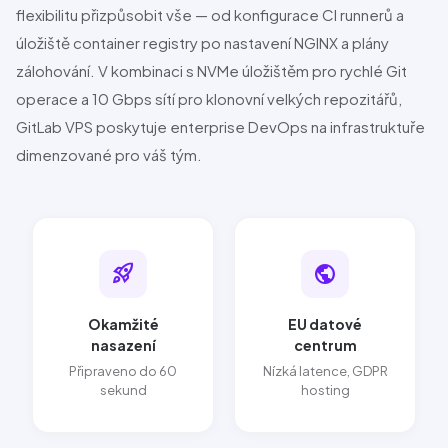
flexibilitu přizpůsobit vše — od konfigurace CI runnerů a
úložiště container registry po nastavení
NGINX
a plány
zálohování. V kombinaci s
NVMe
úložištěm pro rychlé Git
operace a
10 Gbps
sítí pro klonovní velkých repozitářů,
GitLab
VPS poskytuje enterprise DevOps na infrastruktuře
dimenzované pro váš tým.
rocket_launch
public
Okamžité
EU datové
nasazení
centrum
Připraveno do 60
Nízká latence, GDPR
sekund
hosting