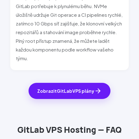
GitLab potřebuje k plynulému běhu. NVMe
úložiště udržuje Git operace a CI pipelines rychlé,
zatímco 10 Gbps síť zajišťuje, že klonovní velkých
repozitářů a stahování image proběhne rychle.
Plný root přístup znamená, že můžete ladět
každou komponentu podle workflow vašeho
týmu.
arrow_forward
Zobrazit
GitLab
VPS plány
GitLab
VPS Hosting — FAQ