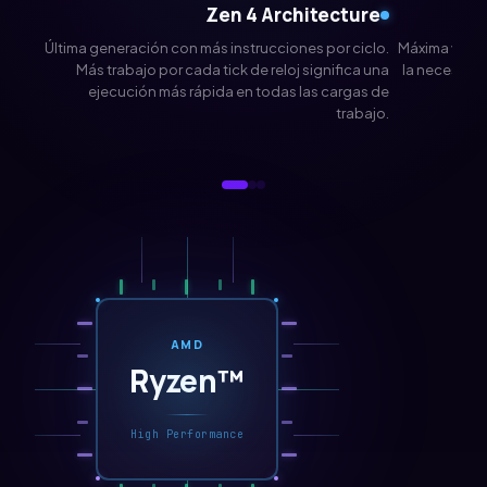
Zen 4 Architecture
Última generación con más instrucciones por ciclo.
Máxima veloc
Más trabajo por cada tick de reloj significa una
la necesita.
ejecución más rápida en todas las cargas de
trabajo.
AMD
Ryzen™
High Performance