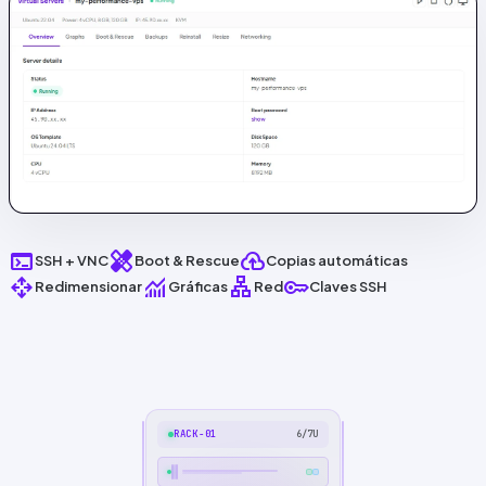
terminal
healing
backup
SSH
+
VNC
Boot & Rescue
Copias automáticas
open_with
monitoring
lan
key
Redimensionar
Gráficas
Red
Claves
SSH
RACK-01
6/7U