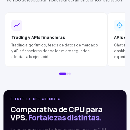
show_chart
api
Trading y
API
s financieras
API
s en
Trading algorítmico, feeds de datos de mercado
Chat en 
y
API
s financieras donde los microsegundos
dashboar
afectan a la ejecución.
experien
ELEGIR LA CPU ADECUADA
Comparativa de CPU para
VPS.
Fortalezas distintas.
Ninguna es mejor en todos los escenarios. Las CPU