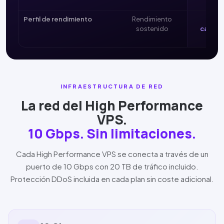
re
Perfil de rendimiento
Rendimiento
Máx
sostenido
capaci
resp
INFRAESTRUCTURA DE RED
La red del
High Performance
VPS.
10 Gbps
. Sin limitaciones.
Cada
High Performance
VPS se conecta a través de un
puerto de
10 Gbps
con
20 TB
de tráfico incluido.
Pro
tección
DDoS
incluida en cada plan sin coste adicional.