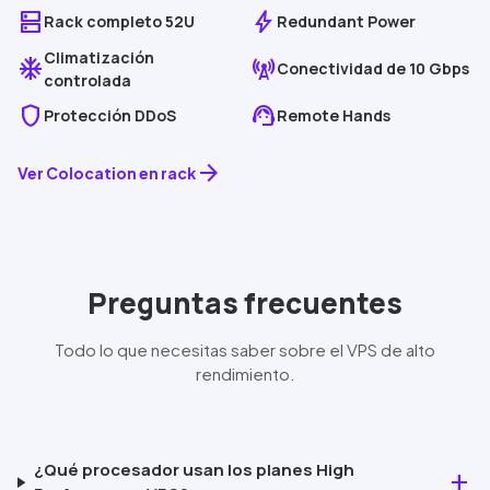
dns
bolt
Rack completo 52U
Redundant Power
Climatización
ac_unit
cell_tower
Conectividad de
10 Gbps
controlada
shield
support_agent
Pro
tección
DDoS
Remote Hands
arrow_forward
Ver Colocation en rack
Preguntas frecuentes
Todo lo que necesitas saber sobre el VPS de alto
rendimiento.
¿Qué procesador usan los planes
High
add