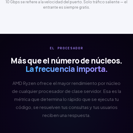
10 Gbps
se refiere a la velocidad del puerto. Solo tráfico saliente — el
entrante es siempre gratis.
EL PROCESADOR
Más que el número de núcleos.
La frecuencia importa.
AMD Ryzen
ofrece el mayor rendimiento por núcleo
de cualquier procesador de clase servidor. Esa es la
métrica que determina lo rápido que se ejecuta tu
código, se resuelven tus consultas y tus usuarios
reciben una respuesta.