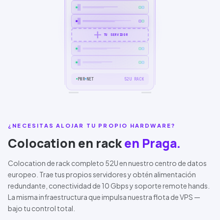
add
TU SERVIDOR
PWR
NET
52U RACK
¿NECESITAS ALOJAR TU PROPIO HARDWARE?
Colocation en rack
en Praga.
Colocation de rack completo 52U en nuestro centro de datos
europeo. Trae tus propios servidores y obtén alimentación
redundante, conectividad de
10 Gbps
y soporte remote hands.
La misma infraestructura que impulsa nuestra flota de VPS —
bajo tu control total.