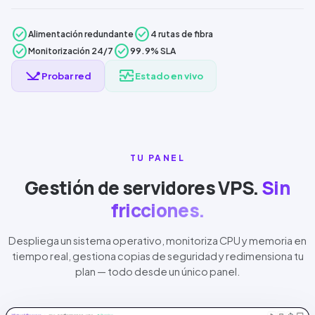
check_circle
check_circle
Alimentación redundante
4 rutas de fibra
check_circle
check_circle
Monitorización 24/7
99.9% SLA
network_ping
monitor_heart
Pro
bar red
Estado en vivo
TU PANEL
Gestión de servidores VPS.
Sin
fricciones.
Despliega un sistema operativo, monitoriza CPU y memoria en
tiempo real, gestiona copias de seguridad y redimensiona tu
plan — todo desde un único panel.