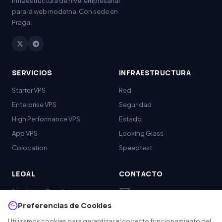
Infraestructura de nivel empresarial
para la web moderna. Con sede en
Praga.
SERVICIOS
INFRAESTRUCTURA
Starter VPS
Red
Enterprise VPS
Seguridad
High Performance
VPS
Estado
App VPS
Looking Glass
Colocation
Speedtest
LEGAL
CONTACTO
mail
Términos y Condiciones
support@rdpcore.com
Preferencias de Cookies
Política de Privacidad
report
abuse@rdpcore.com
Uso Aceptable
Utilizamos cookies para garantizar el correcto funcionamiento del