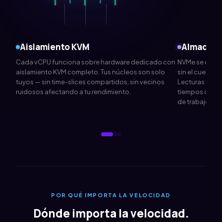
Aislamiento
KVM
Almacen
Cada
vCPU
funciona sobre hardware dedicado con
NVMe
se conec
aislamiento
KVM
completo. Tus núcleos son solo
sin el cuello d
tuyos — sin time-slices compartidos, sin vecinos
Lecturas más r
ruidosos afectando a tu rendimiento.
tiempos de ar
de trabajo.
POR QUÉ IMPORTA LA VELOCIDAD
Dónde importa la velocidad.