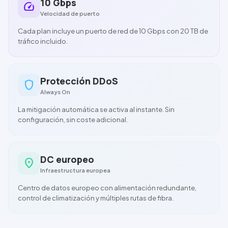
10 Gbps
speed
Velocidad de puerto
Cada plan incluye un puerto de red de
10 Gbps
con
20 TB
de
tráfico incluido.
Pro
tección
DDoS
shield
Always On
La mitigación automática se activa al instante. Sin
configuración, sin coste adicional.
DC europeo
location_on
Infraestructura europea
Centro de datos europeo con alimentación redundante,
control de climatización y múltiples rutas de fibra.