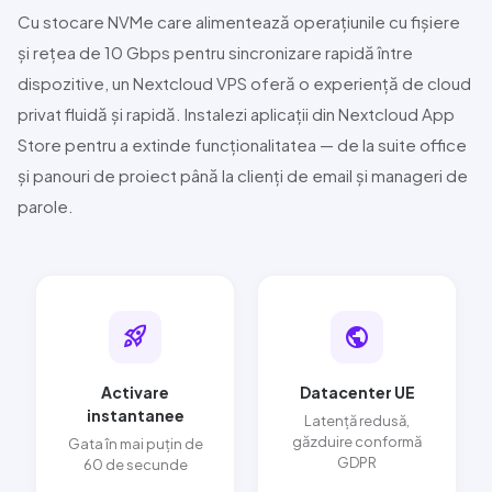
Cu stocare
NVMe
care alimentează operațiunile cu fișiere
și rețea de
10 Gbps
pentru sincronizare rapidă între
dispozitive, un
Nextcloud
VPS oferă o experiență de cloud
privat fluidă și rapidă. Instalezi aplicații din
Nextcloud
App
Store pentru a extinde funcționalitatea — de la suite office
și panouri de proiect până la clienți de email și manageri de
parole.
rocket_launch
public
Activare
Datacenter UE
instantanee
Latență redusă,
găzduire conformă
Gata în mai puțin de
GDPR
60 de secunde