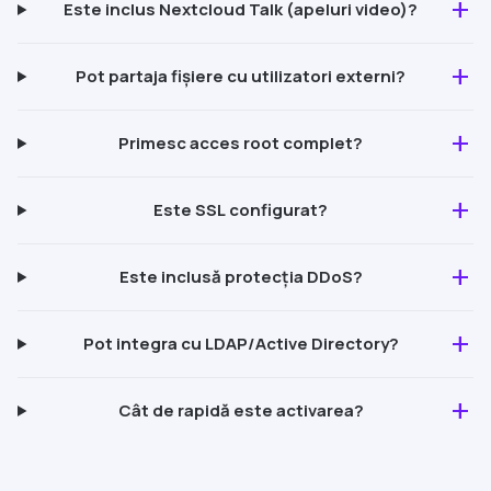
add
Este inclus
Nextcloud
Talk (apeluri video)?
add
Pot partaja fișiere cu utilizatori externi?
add
Primesc acces root complet?
add
Este
SSL
configurat?
add
Este inclusă protecția
DDoS
?
add
Pot integra cu LDAP/Active Directory?
add
Cât de rapidă este activarea?