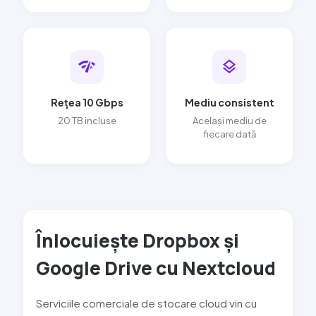
network_check
layers
Rețea 10 Gbps
Mediu consistent
20 TB incluse
Același mediu de
fiecare dată
Înlocuiește Dropbox și
Google Drive cu
Nextcloud
Serviciile comerciale de stocare cloud vin cu