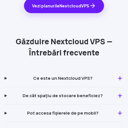
arrow_forward
Vezi planurile
Nextcloud
VPS
Găzduire
Nextcloud
VPS —
Întrebări frecvente
add
Ce este un
Nextcloud
VPS?
add
De cât spațiu de stocare beneficiez?
add
Pot accesa fișierele de pe mobil?