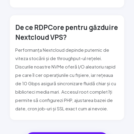
De ce RDPCore pentru găzduire
Nextcloud VPS?
Performanța Nextcloud depinde puternic de
viteza stocării și de throughput-ul rețelei.
Discurile noastre NVMe oferă I/O aleatoriu rapid
pe care îl cer operațiunile cu fișiere, iar rețeaua
de 10 Gbps asigură sincronizare fluidă chiar și cu
biblioteci media mari. Accesul root complet îți
permite să configurezi PHP, ajustarea bazei de
date, cron job-uri și SSL exact cum ai nevoie.