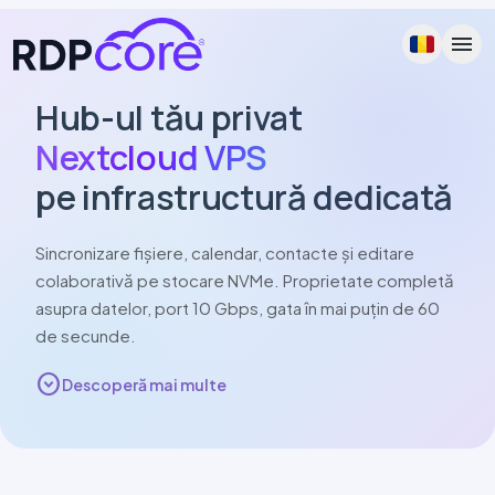
menu
Hub-ul tău privat
Nextcloud
VPS
pe infrastructură dedicată
Sincronizare fișiere, calendar, contacte și editare
colaborativă pe stocare
NVMe
.
Pro
prietate completă
asupra datelor, port
10 Gbps
, gata în mai puțin de 60
de secunde.
expand_circle_down
Descoperă mai multe