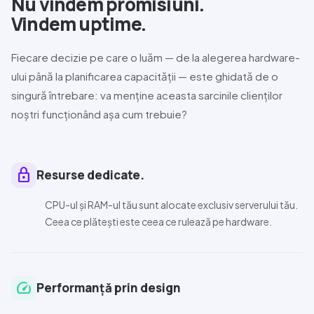
Nu vindem promisiuni.
Vindem uptime.
Fiecare decizie pe care o luăm — de la alegerea hardware-
ului până la planificarea capacității — este ghidată de o
singură întrebare: va menține aceasta sarcinile clienților
noștri funcționând așa cum trebuie?
lock
Resurse dedicate.
CPU-ul și RAM-ul tău sunt alocate exclusiv serverului tău.
Ceea ce plătești este ceea ce rulează pe hardware.
speed
Performanță prin design