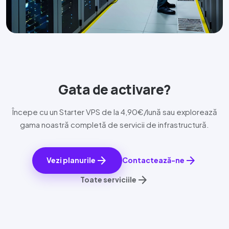
Gata de activare?
Începe cu un
Starter VPS
de la 4,
90€
/lună sau explorează
gama noastră completă de servicii de infrastructură.
arrow_forward
arrow_forward
Vezi planurile
Contactează-ne
arrow_forward
Toate serviciile