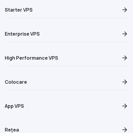
arrow_forward
Starter VPS
arrow_forward
Enterprise VPS
arrow_forward
High Performance
VPS
arrow_forward
Colocare
arrow_forward
App VPS
arrow_forward
Rețea