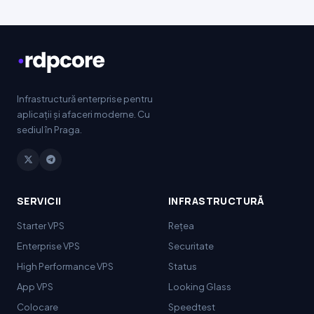
Infrastructură enterprise pentru
aplicații și afaceri moderne. Cu
sediul în Praga.
SERVICII
INFRASTRUCTURĂ
Starter VPS
Rețea
Enterprise VPS
Securitate
High Performance
VPS
Status
App VPS
Looking Glass
Colocare
Speedtest