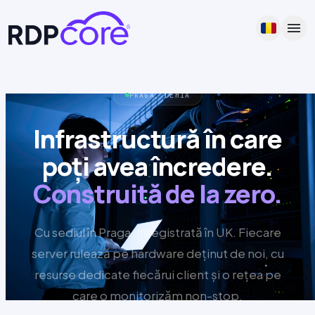
menu
PRAGA, CEHIA
Infrastructură în care
poți avea încredere.
Construită de la zero.
Cu sediul în Praga. Înregistrată în UK. Fiecare
server rulează pe hardware deținut de noi, cu
resurse dedicate fiecărui client și o rețea pe
care o monitorizăm non-stop.