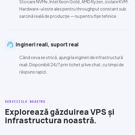
Stocare
NVMe
,
Intel Xeon Gold
,
AMD Ryzen
, izolare
KVM
.
Hardware-ul este ales pentru throughput constant sub
sarcină reală de producție — nu pentru fișe tehnice.
support_agent
Ingineri reali, suport real
Când ceva se strică, ajungi la ingineri de infrastructură
reali. Disponibili
24/7
prin tichet și live chat, cu timpi de
răspuns rapizi.
SERVICIILE NOASTRE
Explorează găzduirea VPS și
infrastructura noastră.