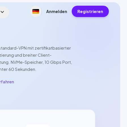
xpand_more
Anmelden
Registrieren
tandard-VPN mit zertifikatbasierter
zierung und breiter Client-
zung.
NVMe
-Speicher,
10 Gbps
Port,
unter 60 Sekunden.
rfahren