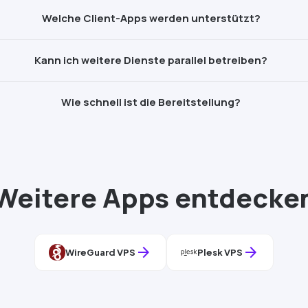
Welche Client-Apps werden unterstützt?
Kann ich weitere Dienste parallel betreiben?
Wie schnell ist die Bereitstellung?
Weitere Apps entdecke
arrow_forward
arrow_forward
WireGuard
VPS
Plesk
VPS