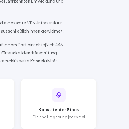
wei Jahrzehnten Entwicklung und
 die gesamte VPN-Infrastruktur.
S ausschließlich Ihnen gewidmet.
f jedem Port einschließlich 443
 für starke Identitätsprüfung.
verschlüsselte Konnektivität.
layers
Konsistenter Stack
Gleiche Umgebung jedes Mal