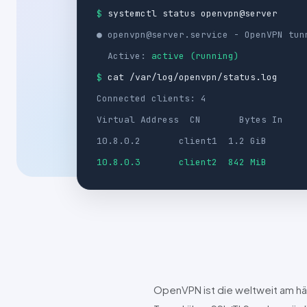
$
systemctl status openvpn@server
● openvpn@server.service - OpenVPN tun
Active:
active (running)
$
cat /var/log/openvpn/status.log
Connected clients: 4
Virtual Address CN Bytes In
10.8.0.2 client1 1.2 GiB
10.8.0.3 client2 842 MiB
OpenVPN
ist die weltweit am 