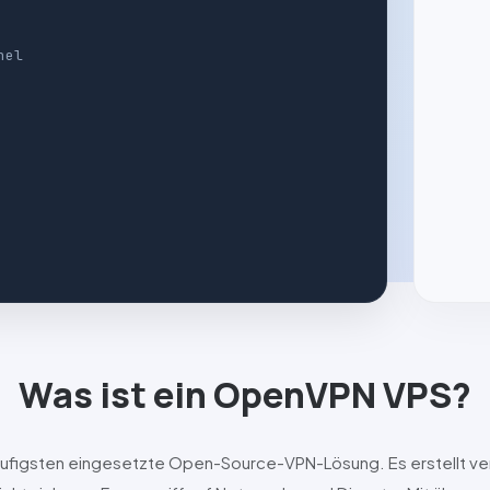
nel
Was ist ein
OpenVPN
VPS?
häufigsten eingesetzte Open-Source-VPN-Lösung. Es erstellt ve