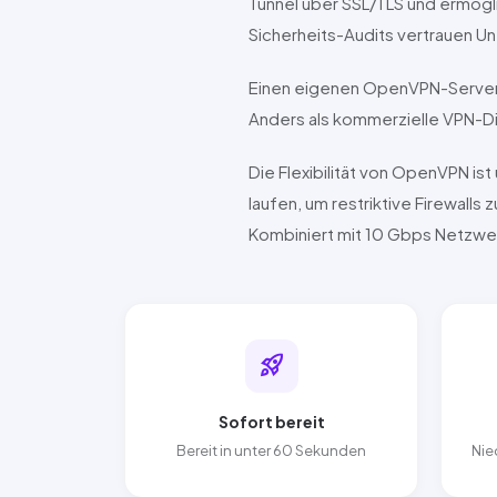
Tunnel über
SSL
/
TLS
und ermögli
Sicherheits-Audits vertrauen 
Einen eigenen
OpenVPN
-Server
Anders als kommerzielle VPN-Die
Die Flexibilität von
OpenVPN
ist
laufen, um restriktive Firewalls 
Kombiniert mit
10 Gbps
Netzwe
rocket_launch
Sofort bereit
Bereit in unter 60 Sekunden
Nie