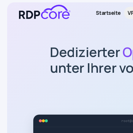
Start
seite
V
Dedizierter
O
unter Ihrer v
root@