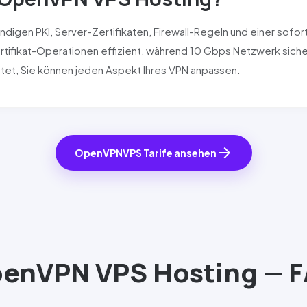
ndigen PKI, Server-Zertifikaten, Firewall-Regeln und einer sofo
tifikat-Operationen effizient, während 10 Gbps Netzwerk sichers
tet, Sie können jeden Aspekt Ihres VPN anpassen.
arrow_forward
OpenVPN
VPS Tarife ansehen
penVPN
VPS Hosting — 