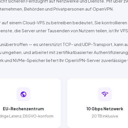
cht sicheren Fernzugriff auf Netzwerke und Dienste. Mit über z
Unternehmen, Behörden und Privatpersonen auf
OpenVPN
.
 auf einem Cloud-VPS zu betreiben bedeutet, Sie kontrollieren
nste, die Server unter Tausenden von Nutzern teilen, ist Ihr VP
 unübertroffen — es unterstützt TCP- und UDP-Transport, kann au
zu umgehen, und arbeitet mit zertifikatbasierter Authentifizierung
rk und
NVMe
-Speicher liefert Ihr
OpenVPN
-Server zuverlässige 
public
network_check
EU-Rechenzentrum
10 Gbps Netzwerk
drige Latenz, DSGVO-konform
20 TB inklusive