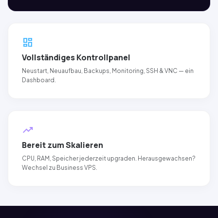
dashboard
Vollständiges Kontrollpanel
Neustart, Neuaufbau, Backups, Monitoring, SSH & VNC — ein
Dashboard.
trending_up
Bereit zum Skalieren
CPU, RAM, Speicher jederzeit upgraden. Herausgewachsen?
Wechsel zu Business VPS.