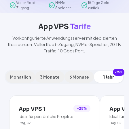
Voller Root-
NVMe-
15 Tage Geld
check_circle
check_circle
check_circle
Zugang
Speicher
zurück
App VPS
Tarife
Vorkonfigurierte Anwendungsserver mit dedizierten
Ressourcen. Voller Root-Zugang,
NVMe
-Speicher,
20 TB
Traffic,
10 Gbps
Port.
-25%
Monatlich
3 Monate
6 Monate
1 Jahr
App VPS 1
App VP
-25%
Ideal für persönliche
Pro
jekte
Ideal für 
Prag, CZ
Prag, CZ