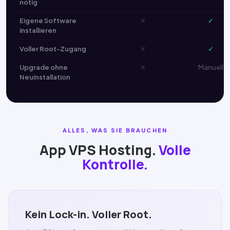
nötig
Eigene Software
✕
✓
installieren
Voller Root-Zugang
✕
✓
Upgrade ohne
✕
Manuell
Neuinstallation
ALLES, WAS SIE BRAUCHEN
App VPS Hosting.
Volle
Kontrolle.
Kein Lock-in. Voller Root.