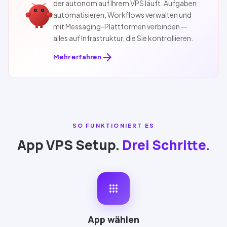
der autonom auf Ihrem VPS läuft. Aufgaben
automatisieren, Workflows verwalten und
mit Messaging-Plattformen verbinden —
alles auf Infrastruktur, die Sie kontrollieren.
arrow_forward
Mehr erfahren
SO FUNKTIONIERT ES
App VPS Setup.
Drei Schritte.
apps
App wählen