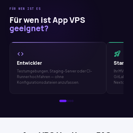
FÜR WEN IST ES
Für wen ist App VPS
geeignet?
code
rocket_launch
Entwickler
Start
up
Testumgebungen, Staging-Server oder CI-
Ihr MVP in
Runner hochfahren — ohne
GitLab
für
Konfigurationsdateien anzufassen.
Nextcloud