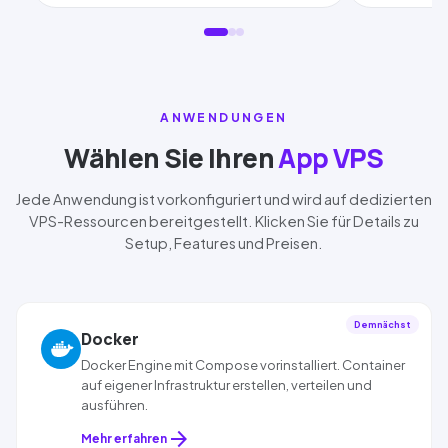
ANWENDUNGEN
Wählen Sie Ihren
App VPS
Jede Anwendung ist vorkonfiguriert und wird auf dedizierten
VPS-Ressourcen bereitgestellt. Klicken Sie für Details zu
Setup, Features und Preisen.
Demnächst
Docker
Docker
Engine mit Compose vorinstalliert. Container
auf eigener Infrastruktur erstellen, verteilen und
ausführen.
arrow_forward
Mehr erfahren