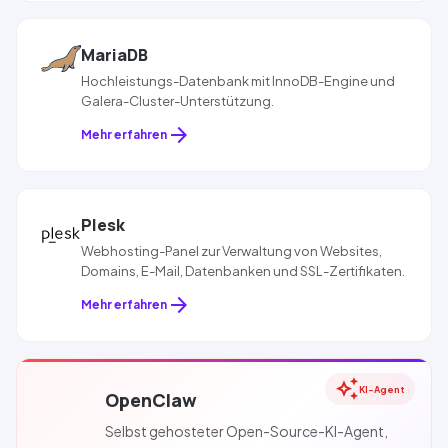
MariaDB
Hochleistungs-Datenbank mit InnoDB-Engine und
Galera-Cluster-Unterstützung.
arrow_forward
Mehr erfahren
Plesk
Webhosting-Panel zur Verwaltung von Websites,
Domains, E-Mail, Datenbanken und
SSL
-Zertifikaten.
arrow_forward
Mehr erfahren
auto_awesome
KI-Agent
OpenClaw
Selbst gehosteter Open-Source-KI-Agent,