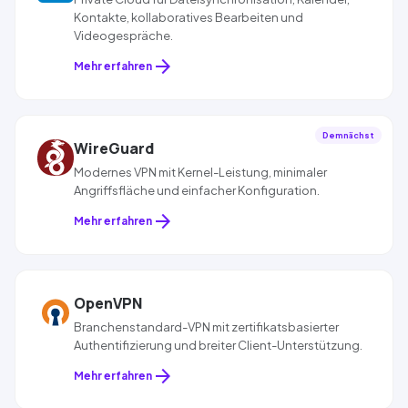
Kontakte, kollaboratives Bearbeiten und
Videogespräche.
arrow_forward
Mehr erfahren
Demnächst
WireGuard
Modernes VPN mit Kernel-Leistung, minimaler
Angriffsfläche und einfacher Konfiguration.
arrow_forward
Mehr erfahren
OpenVPN
Branchenstandard-VPN mit zertifikatsbasierter
Authentifizierung und breiter Client-Unterstützung.
arrow_forward
Mehr erfahren