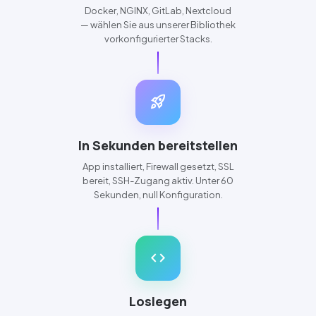
Docker
,
NGINX
,
GitLab
,
Nextcloud
— wählen Sie aus unserer Bibliothek
vorkonfigurierter Stacks.
rocket_launch
In Sekunden bereitstellen
App installiert, Firewall gesetzt,
SSL
bereit,
SSH
-Zugang aktiv. Unter 60
Sekunden, null Konfiguration.
code
Loslegen