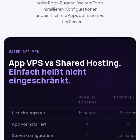
Voller Root-Zugang. Weitere Tools
installieren, Konfigurationen
ändern, mehrere Apps betreiben. Es
ist Ihr Server.
WARUM APP VPS
App VPS vs Shared Hosting.
Einfach heißt nicht
eingeschränkt.
SHARED
NORMALER V
HOSTING
Einrichtungszeit
Minuten
Stunden
App vorinstalliert
✕
✕
Serverkonfiguration
✕
Ja, manuell