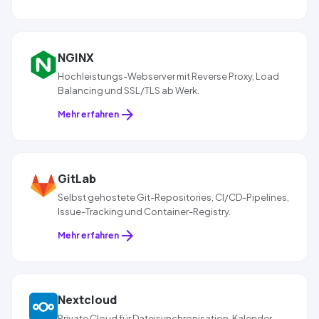
NGINX
Hochleistungs-Webserver mit Reverse
Pro
xy, Load
Balancing und
SSL
/
TLS
ab Werk.
arrow_forward
Mehr erfahren
GitLab
Selbst gehostete Git-Repositories,
CI/CD
-Pipelines,
Issue-Tracking und Container-Registry.
arrow_forward
Mehr erfahren
Nextcloud
Private Cloud für Dateisynchronisation, Kalender,