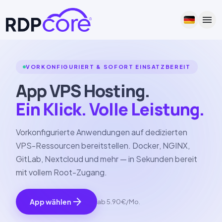
menu
VORKONFIGURIERT & SOFORT EINSATZBEREIT
App VPS
Hosting.
Ein Klick. Volle Leistung.
Vorkonfigurierte Anwendungen auf dedizierten
VPS-Ressourcen bereitstellen.
Docker
,
NGINX
,
GitLab
,
Nextcloud
und mehr — in Sekunden bereit
mit vollem Root-Zugang.
arrow_forward
App wählen
ab
5.90€
/Mo.